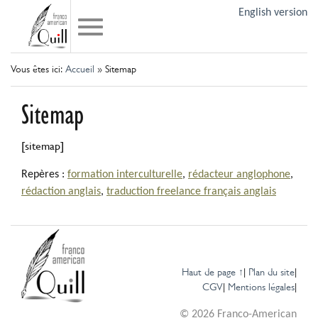
English version
Vous êtes ici:
Accueil
»
Sitemap
Sitemap
[sitemap]
Repères :
formation interculturelle
,
rédacteur anglophone
,
rédaction anglais
,
traduction freelance français anglais
Haut de page ↑
|
Plan du site
|
CGV
|
Mentions légales
|
© 2026 Franco-American