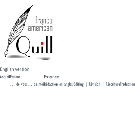
English version
Accueil
Parlons
Prestations
… de vous
… de moi
Rédaction en anglais
Editing | Révision | Réécriture
Traduction