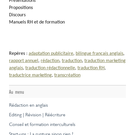
Présentations
Propositions
Discours
Manuels RH et de formation
Repères :
adaptation publicitaire
,
bilingue français anglais
,
rapport annuel
,
rédaction
,
traduction
,
traduction marketing
anglais
,
traduction rédactionnelle
,
traduction RH
,
traductrice marketing
,
transcréation
Au menu
Rédaction en anglais
Editing | Révision | Réécriture
Conseil et formation interculturels
Start-ups : La rupture sinon rien ?