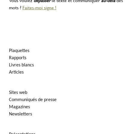
Vous voulez
dépasser
le texte et communiquer
au-delà
des
mots ?
Faites-moi signe !
Plaquettes
Rapports
Livres blancs
Articles
Sites web
Communiqués de presse
Magazines
Newsletters