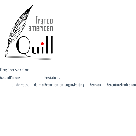
English version
Accueil
Parlons
Prestations
… de vous
… de moi
Rédaction en anglais
Editing | Révision | Réécriture
Traduction