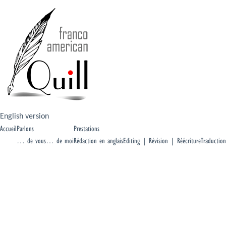
English version
Accueil
Parlons
Prestations
… de vous
… de moi
Rédaction en anglais
Editing | Révision | Réécriture
Traduction