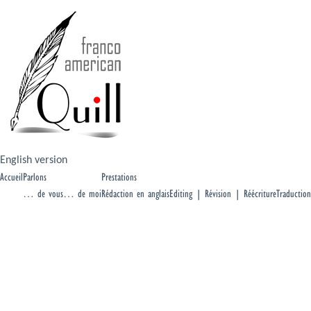
English version
Accueil
Parlons
Prestations
… de vous
… de moi
Rédaction en anglais
Editing | Révision | Réécriture
Traduction