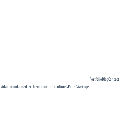
Portfolio
Blog
Contact
-Adaptation
Conseil et formation interculturels
Pour Start-ups