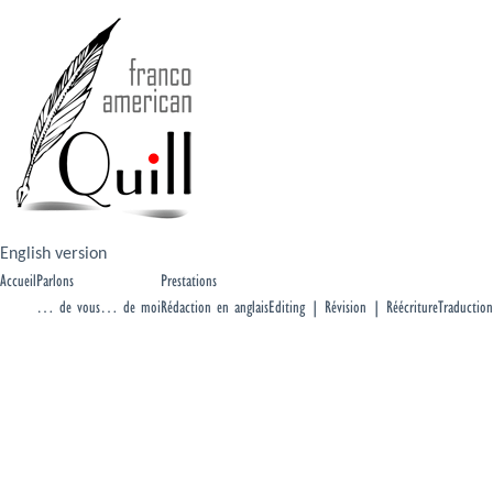
English version
Accueil
Parlons
Prestations
… de vous
… de moi
Rédaction en anglais
Editing | Révision | Réécriture
Traduction