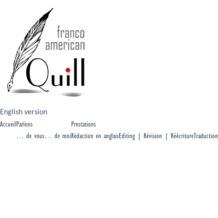
English version
Accueil
Parlons
Prestations
… de vous
… de moi
Rédaction en anglais
Editing | Révision | Réécriture
Traduction